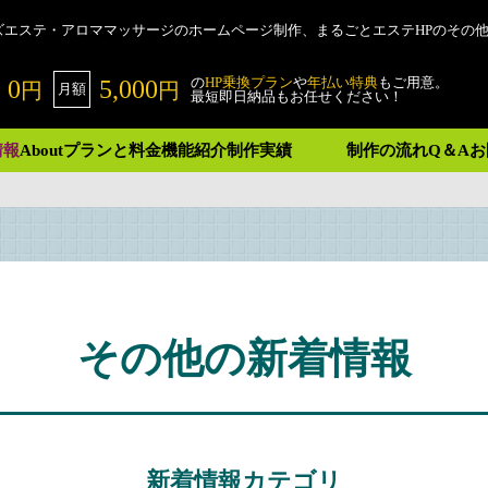
ズエステ・アロママッサージのホームページ制作、まるごとエステHPのその
の
HP乗換プラン
や
年払い特典
もご用意。
0
5,000
円
円
月額
最短即日納品もお任せください！
情報
About
プランと料金
機能紹介
制作実績
制作の流れ
Q＆A
お
その他の新着情報
新着情報
カテゴリ