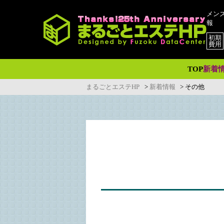
メン
報
初期
費用
TOP
新着
まるごとエステHP
>
新着情報
>
その他