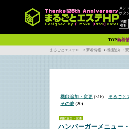
メン
ボタ
初期
費用
TOP
新着
まるごとエステHP
>
新着情報
>
機能追加・変
機能追加・変更
(316)
まるごと
その他
(20)
機能追加・変更
ハンバーガーメニュー