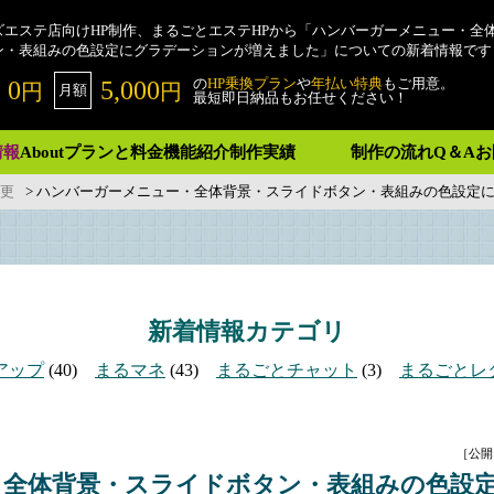
ズエステ店向けHP制作、まるごとエステHPから「ハンバーガーメニュー・全
ン・表組みの色設定にグラデーションが増えました」についての新着情報です
の
HP乗換プラン
や
年払い特典
もご用意。
0
5,000
円
円
月額
最短即日納品もお任せください！
情報
About
プランと料金
機能紹介
制作実績
制作の流れ
Q＆A
お
更
>
ハンバーガーメニュー・全体背景・スライドボタン・表組みの色設定
新着情報
カテゴリ
アップ
(40)
まるマネ
(43)
まるごとチャット
(3)
まるごとレ
［公開日
・全体背景・スライドボタン・表組みの色設