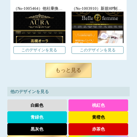
（No-1005464）他社乗換リニューアル公式WEBサイト作成/会員登録/ラグジュアリー/大きなスライダー画像/写メ日記・SNSバナー設置
（No-1003910）新規HP制作/オリジナルロゴ作成/LINE予約/エレガント/レスポンシブデザイン
このデザインを見る
このデザインを見る
もっと見る
他のデザインを見る
白銀色
桃紅色
青緑色
黄橙色
黒灰色
赤茶色