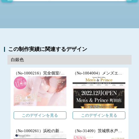
この制作実績に関連するデザイン
白銀色
（No-1000216）完全個室/プライベートサロン/名古屋メンズエステ店のHP制作/リンパマッサージ
（No-1004004）メンズエステHP制作/予約システム連動/X（旧Twitter）設置/東京・町田エリア
このデザインを見る
このデザインを見る
（No-1000261）浜松の新感覚メンズエステ/グループ店/ルーム提供型
（No-31409）茨城県水戸市/アロママッサージWEB制作/トップページ２カラム他ページ１カラム/２段式メニュー