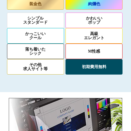
装金色
絢爛色
シンプル
かわいい
スタンダード
ポップ
かっこいい
高級
クール
エレガント
落ち着いた
M性感
シック
その他
初期費用無料
求人サイト等