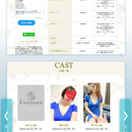
前
次
へ
へ