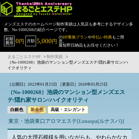
メンズエステのホームページ制作実績は人気店も参考にするデザイン多
数。No-1000268の紹介ページです。
の
HP乗換プラン
や
年払い特典
もご用
初期
0
5,000
円
円
月額
意。
費用
最短即日納品もお任せください！
まるごとエステHP
>
制作実績
>
（No-1000268）池袋のマンション型メンズエステ/隠れ家サロン/ハ
イクオリティ
［公開日］2022年01月25日
［更新日］2026年05月25日
（No-1000268）池袋のマンション型メンズエス
テ/隠れ家サロン/ハイクオリティ
白銀色
装金色
高級・エレガント
東京・池袋東口
アロマエステ
[Lunaspa(ルナスパ)]
人気の大理石模様を用いながらも、やわらかなカ