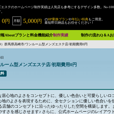
ズエステのホームページ制作実績は人気店も参考にするデザイン多数。No-1000
す。
の
HP乗換プラン
や
年払い特典
もご用意。
0
5,000
円
円
月額
最短即日納品もお任せください！
情報
About
プランと料金
機能紹介
制作実績
制作の流れ
Q＆A
お
0249）群馬県高崎市/ワンルーム型メンズエステ店/初期費用0円
5日
/ワンルーム型メンズエステ店/初期費用0円
無料
うな居心地のよさをコンセプトに、優しい色合いと可愛らしい
居心地のよさを表現するために、全セクションに優しい色合いを
る店舗のコンセプトに沿ったゆったりした空間を構築します。
やすさを感じさせます♪ さらに、公式ホームページのレイアウ