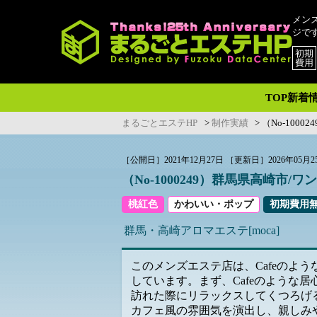
メン
ジで
初期
費用
TOP
新着
まるごとエステHP
>
制作実績
>
（No-100
［公開日］2021年12月27日
［更新日］2026年05月2
（No-1000249）群馬県高崎市
桃紅色
かわいい・ポップ
初期費用
群馬・高崎
アロマエステ
[moca]
このメンズエステ店は、Cafeのよ
しています。まず、Cafeのような
訪れた際にリラックスしてくつろげ
カフェ風の雰囲気を演出し、親しみ