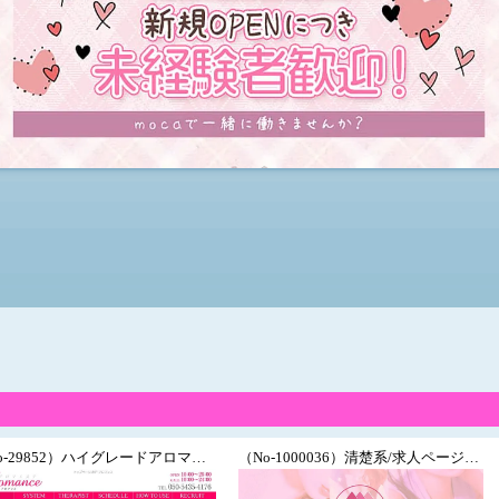
（No-29852）ハイグレードアロマエステ/無料制作/スライダー/素人美女系/地域密着型
（No-1000036）清楚系/求人ページカスタマイズ/メンズエステ新規作成/個室リフレ