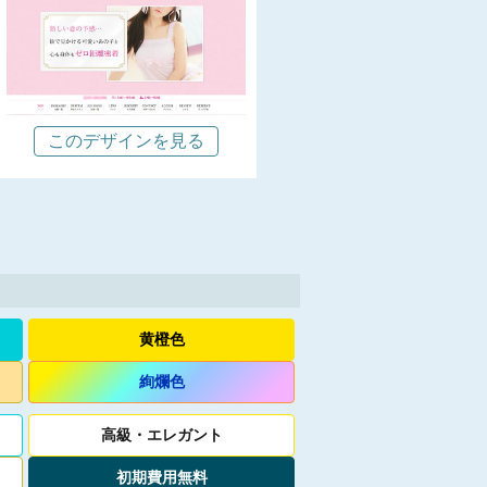
このデザインを見る
黄橙色
絢爛色
高級
・
エレガント
初期費用無料