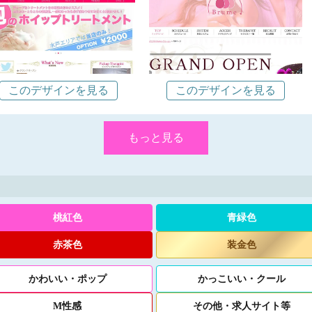
このデザインを見る
このデザインを見る
もっと見る
桃紅色
青緑色
赤茶色
装金色
かわいい
・
ポップ
かっこいい
・
クール
M性感
その他
・
求人サイト等