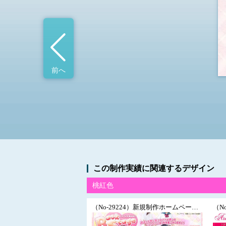
前へ
この制作実績に関連するデザイン
桃紅色
（No-29224）新規制作ホームページ/派遣リフレ/素人系リラクゼーション/学園系/コスプレ